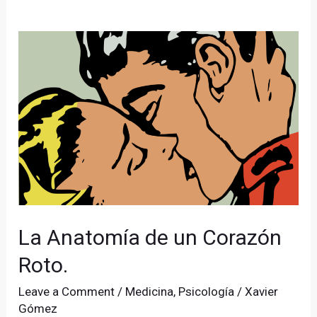
La
Anatomía
de
un
Corazón
Roto.
La Anatomía de un Corazón
Roto.
Leave a Comment
/
Medicina
,
Psicología
/
Xavier
Gómez