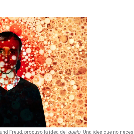
mund Freud, propuso la idea del
duelo
. Una idea que no neces