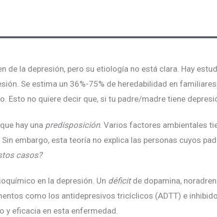
gen de la depresión, pero su etiología no está clara. Hay estu
esión. Se estima un 36%-75% de heredabilidad en familiares
 Esto no quiere decir que, si tu padre/madre tiene depresi
 que hay una
predisposición
. Varios factores ambientales t
no. Sin embargo, esta teoría no explica las personas cuyos
stos casos?
bioquímico en la depresión. Un
déficit
de dopamina, noradrena
mentos como los antidepresivos tricíclicos (ADTT) e inhibid
so y eficacia en esta enfermedad.